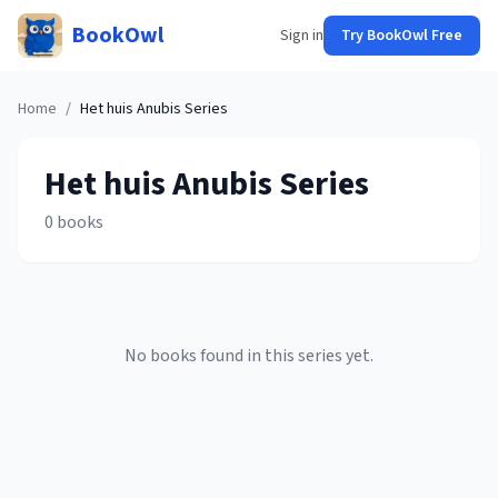
BookOwl
Sign in
Try BookOwl Free
Home
/
Het huis Anubis
Series
Het huis Anubis
Series
0
books
No books found in this series yet.